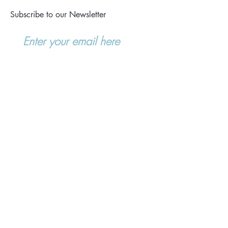
Subscribe to our Newsletter
Subscribe
Tsongkhapa Meditation Center
1551 Côte Saint-André
Sainte-Sophie, Quebec,
Canada J5J 2S6
(450) 504-2955
meditationtsongkhapa@gmail.c
om