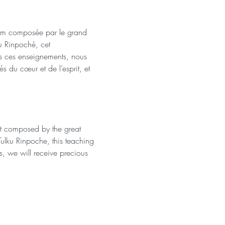
mrim composée par le grand 
u Rinpoché, cet 
ers ces enseignements, nous 
s du cœur et de l’esprit, et 
xt composed by the great 
lku Rinpoche, this teaching 
, we will receive precious 