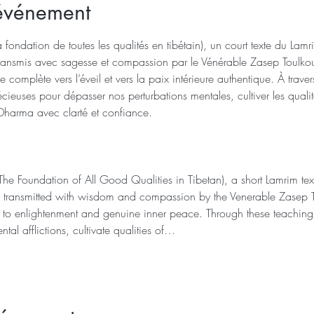
'événement
 fondation de toutes les qualités en tibétain), un court texte du La
ransmis avec sagesse et compassion par le Vénérable Zasep Toulko
complète vers l’éveil et vers la paix intérieure authentique. À trav
écieuses pour dépasser nos perturbations mentales, cultiver les qualité
Dharma avec clarté et confiance.
he Foundation of All Good Qualities in Tibetan), a short Lamrim te
ransmitted with wisdom and compassion by the Venerable Zasep Tu
h to enlightenment and genuine inner peace. Through these teachings
l afflictions, cultivate qualities of…