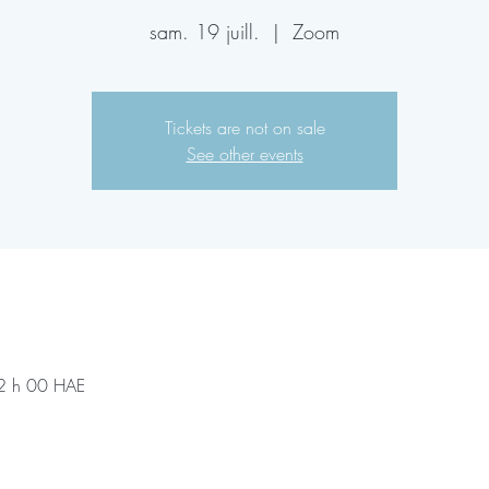
sam. 19 juill.
  |  
Zoom
Tickets are not on sale
See other events
12 h 00 HAE