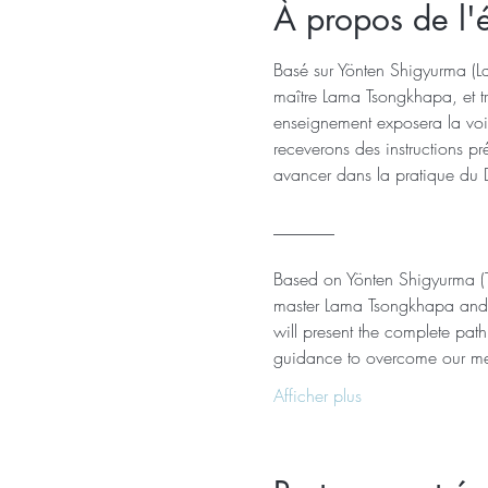
À propos de l
Basé sur Yönten Shigyurma (La
maître Lama Tsongkhapa, et t
enseignement exposera la voie 
receverons des instructions pr
avancer dans la pratique du 
_______
Based on Yönten Shigyurma (T
master Lama Tsongkhapa and t
will present the complete pat
guidance to overcome our menta
Afficher plus